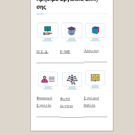
σης
Αίσωπος
Π.Σ.Δ.
Ε-ΜΕ
Ψηφιακό
Σχολικά
Φωτό
Σχολείο
βιβλία
δεντρο