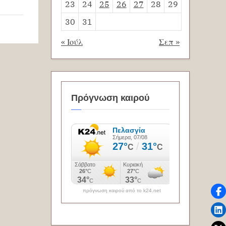
23
24
25
26
27
28
29
30
31
« Ιούλ
Σεπ »
Πρόγνωση καιρού
πρόγνωση καιρού από το k24.net