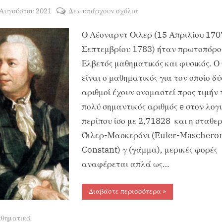
sted
στο
 Αυγούστου 2021
Δεν υπάρχουν σχόλια
By
ΧΡΗΣΤΟΣ
Λέοναρντ
Ο Λέοναρντ Όιλερ (15 Απριλίου 170
ΜΑΝΤΑΦΟΥΝΗΣ
Όιλερ
Σεπτεμβρίου 1783) ήταν πρωτοπόρο
Ελβετός μαθηματικός και φυσικός. Ο
είναι ο μαθηματικός για τον οποίο δύ
αριθμοί έχουν ονομαστεί προς τιμήν 
πολύ σημαντικός αριθμός e στον λογ
περίπου ίσο με 2,71828 και η σταθε
Όιλερ-Μασκερόνι (Euler-Maschero
Constant) γ (γάμμα), μερικές φορές
αναφέρεται απλά ως…
“Λέοναρντ
Διαβάστε περισσότερα
»
Όιλερ”
θηματικά