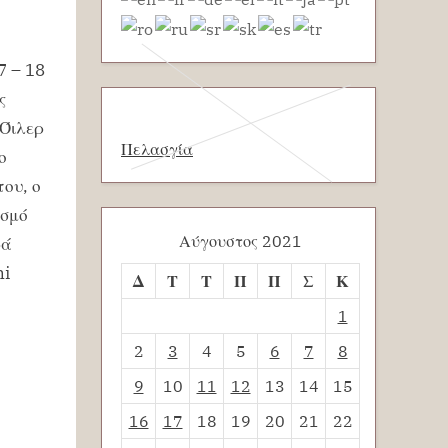
7 – 18
ς
 Όιλερ
Πελασγία
ο
του, ο
ισμό
Αύγουστος 2021
ρά
ni
Δ
Τ
Τ
Π
Π
Σ
Κ
1
2
3
4
5
6
7
8
9
10
11
12
13
14
15
16
17
18
19
20
21
22