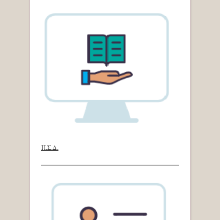
Π.Σ.Δ.