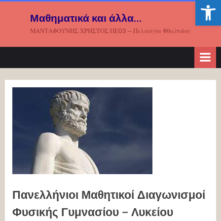
Ανοίξτε
Skip
Μαθηματικά και άλλα…
to
ΜΑΝΤΑΦΟΥΝΗΣ ΧΡΗΣΤΟΣ ΠΕ03 – Πελασγία Φθιώτιδας
content
Πανελλήνιοι Μαθητικοί Διαγωνισμοί
Φυσικής Γυμνασίου – Λυκείου