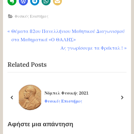
Φυσικές Επιστήμες
Πλοήγηση
P
Θέματα 82ου Πανελλήνιου Μαθητικού Διαγωνισμού
r
στα Μαθηματικά «Ο ΘΑΛΗΣ»
άρθρων
e
N
Ας γνωρίσουμε τα Φράκταλ !
v
e
Related Posts
i
x
o
t
u
P
s
o
Νόμπελ Φυσικής 2021
P
s
prev
next
Φυσικές Επιστήμες
o
t
s
:
Αφήστε μια απάντηση
t
: