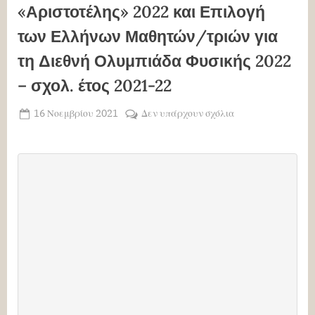
«Αριστοτέλης» 2022 και Επιλογή
των Ελλήνων Μαθητών/τριών για
τη Διεθνή Ολυμπιάδα Φυσικής 2022
– σχολ. έτος 2021-22
Posted
στο
16 Νοεμβρίου 2021
Δεν υπάρχουν σχόλια
By
ΧΡΗΣΤΟΣ
on
Πανελλήνιοι
ΜΑΝΤΑΦΟΥΝΗΣ
Μαθητικοί
Διαγωνισμοί
Φυσικής
Γυμνασίου
–
Λυκείου
«Αριστοτέλης»
2022
και
Επιλογή
των