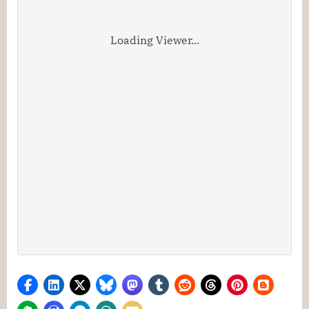
Ελλήνων
Μαθητών/
Loading Viewer...
τριών
για
τη
Διεθνή
Ολυμπιάδα
Φυσικής
2022
–
σχολ.
έτος
2021-
22