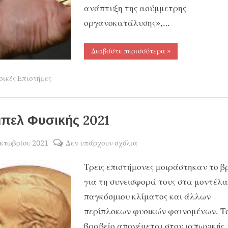
ανάπτυξη της ασύμμετρης
οργανοκατάλυσης»,…
“Νόμπελ
Διαβάστε περισσότερα
»
Χημείας
2021”
σικές Επιστήμες
πελ Φυσικής 2021
sted
στο
Οκτωβρίου 2021
Δεν υπάρχουν σχόλια
By
ΧΡΗΣΤΟΣ
Νόμπελ
Τρεις επιστήμονες μοιράστηκαν το β
ΜΑΝΤΑΦΟΥΝΗΣ
Φυσικής
2021
για τη συνεισφορά τους στα μοντέλα
παγκόσμιου κλίματος και άλλων
περίπλοκων φυσικών φαινομένων. Το
βραβείο απονέμεται στον ιαπωνικής