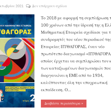
sted
στο
Οκτωβρίου 2021
Δεν υπάρχουν σχόλια
By
ΧΡΗΣΤΟΣ
Διοργάνωση
Το 2018 με αφορμή τη συμπλήρωση 
ΜΑΝΤΑΦΟΥΝΗΣ
Διαγωνισμού
Μαθηματικών
100 χρόνων από την ίδρυσή της η Ελ
Ικανοτήτων
Μαθηματική Εταιρεία σχεδίασε για τ
“Ο
συνδρομητές του νέου περιοδικού τη
ΠΥΘΑΓΟΡΑΣ”
Εταιρείας ΠΥΘΑΓΟΡΑΣ, έναν νέο
πρωτότυπο διαγωνισμό «ΠΥΘΑΓΟΡΑ
οποίος έρχεται να συμπληρώσει τον 
των καταξιωμένων διαγωνισμών που
διοργανώνει η ΕΜΕ από το 1934,
καλύπτοντας όλη την υποχρεωτική
εκπαίδευση. Ο…
“Διοργάνωση
Διαβάστε περισσότερα
»
Διαγωνισμού
Μαθηματικών