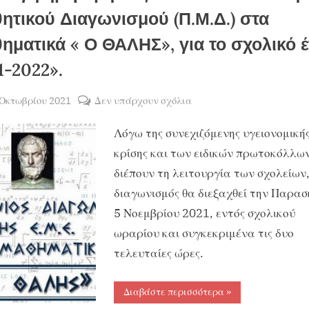
ητικού Διαγωνισμού (Π.Μ.Δ.) στα
ηματικά « Ο ΘΑΛΗΣ», για το σχολικό έ
1-2022».
sted
στο
 Οκτωβρίου 2021
Δεν υπάρχουν σχόλια
By
ΧΡΗΣΤΟΣ
«Αλλαγή
Λόγω της συνεχιζόμενης υγειονομική
ΜΑΝΤΑΦΟΥΝΗΣ
ημερομηνίας
του
κρίσης και των ειδικών πρωτοκόλλω
82ου
διέπουν τη λειτουργία των σχολείων
Πανελλήνιου
διαγωνισμός θα διεξαχθεί την Παρασ
Μαθητικού
5 Νοεμβρίου 2021, εντός σχολικού
Διαγωνισμού
ωραρίου και συγκεκριμένα τις δυο
(Π.Μ.Δ.)
τελευταίες ώρες.
στα
Μαθηματικά
«
“«Αλλαγή
Διαβάστε περισσότερα
»
ημερομηνίας
Ο