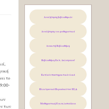
Αναζήτηση βιβλιοθηκών
Αναζήτηση για μαθηματικά
Ανοικτή Βιβλιοθήκη
Βιβλιοθήκη Εκπ. Λογισμικού
κά,
ηνική
Εκπ/κό υποστηρικτικό υλικό
νει το
9:00-
Ηλεκτρονικό Περιοδικό του
ΠΣΔ
των
Μαθηματική Εγκυκλοπαίδεια
ων των