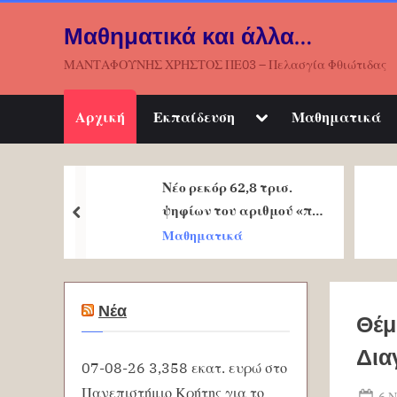
Skip
Μαθηματικά και άλλα…
to
content
ΜΑΝΤΑΦΟΥΝΗΣ ΧΡΗΣΤΟΣ ΠΕ03 – Πελασγία Φθιώτιδας
Toggle
Αρχική
Εκπαίδευση
Μαθηματικά
sub-
menu
Νέο ρεκόρ 62,8 τρισ.
ψηφίων του αριθμού «π»
prev
πέτυχαν Ελβετοί
Μαθηματικά
ερευνητές.
Νέα
Θέμ
Δια
07-08-26 3,358 εκατ. ευρώ στο
Πανεπιστήμιο Κρήτης για το
Po
6 