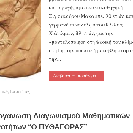
καταγωγής αμερικανό καθηγητή
Σιγιουκούρου Μανάμπε, 90 ετών και
γερμανό συνάδελφό του Κλάους
Χάσελμαν, 89 ετών, για την
«μοντελοποίηση στη Φυσική του κλίμ
στη Γη, την ποσοτική μεταβλητότητα
την…
“Νόμπελ
Διαβάστε περισσότερα
»
Φυσικής
2021”
σικές Επιστήμες
ργάνωση Διαγωνισμού Μαθηματικών
νοτήτων “Ο ΠΥΘΑΓΟΡΑΣ”