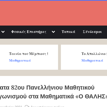
Toggle
Toggle
Φυσικές Επιστήμες
Τοπικά
Σύνδεσμοι
sub-
sub-
Toggle
Toggle
menu
menu
sub-
sub-
menu
menu
Ταινία του Μέμπιους !
Το Απολλώνιο
Toggle
sub-
Μαθηματικά
Μαθηματικά
menu
ατα 82ου Πανελλήνιου Μαθητικού
γωνισμού στα Μαθηματικά «Ο ΘΑΛΗΣ
sted
στο
Νοεμβρίου 2021
Δεν υπάρχουν σχόλια