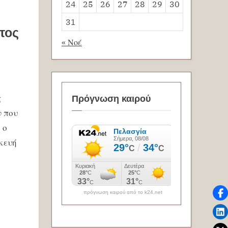
24
25
26
27
28
29
30
31
τος
« Νοέ
ς
Πρόγνωση καιρού
ν που
, ο
κευή
πρόγνωση καιρού από το k24.net