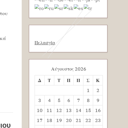
 του
ικά
Πελασγία
Αύγουστος 2026
Δ
Τ
Τ
Π
Π
Σ
Κ
1
2
3
4
5
6
7
8
9
10
11
12
13
14
15
16
17
18
19
20
21
22
23
ιου