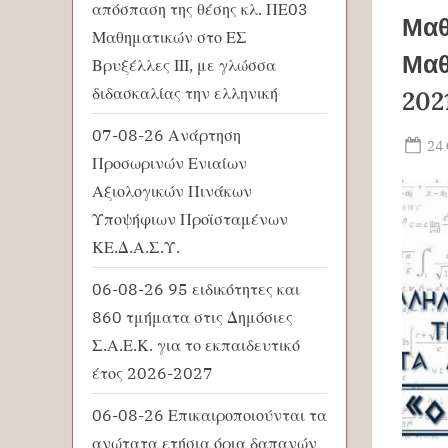
απόσπαση της θέσης κλ. ΠΕ03
Μαθ
Μαθηματικών στο ΕΣ
Μαθ
Βρυξέλλες ΙΙΙ, με γλώσσα
διδασκαλίας την ελληνική
202
07-08-26 Ανάρτηση
Po
24
Προσωρινών Ενιαίων
on
Αξιολογικών Πινάκων
Υποψήφιων Προϊσταμένων
ΚΕ.Δ.Α.Σ.Υ.
06-08-26 95 ειδικότητες και
860 τμήματα στις Δημόσιες
Σ.Α.Ε.Κ. για το εκπαιδευτικό
έτος 2026-2027
06-08-26 Επικαιροποιούνται τα
ανώτατα ετήσια όρια δαπανών