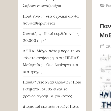
λάβουν συνταξιούχοι
Εκ
Ποιά είναι η νέα σχολική αργία
που καθιερώνεται
Παν
Συντάξεις: Ποιοί κερδίζουν έως
Μαθ
20.000 ευρώ
Po
29
ΔΥΠΑ: Μέχρι πότε μπορείτε να
on
κάνετε αιτήσεις για τις ΠΕΠΑΣ
Μαθητείας – Οι ειδικότητες και
οι παροχές
Προσλήψεις αναπληρωτών: Ποιό
εκτιμάται ότι θα είναι το
χρονοδιάγραμμα για φέτος
Διορισμοί εκπαιδευτικών: Πότε