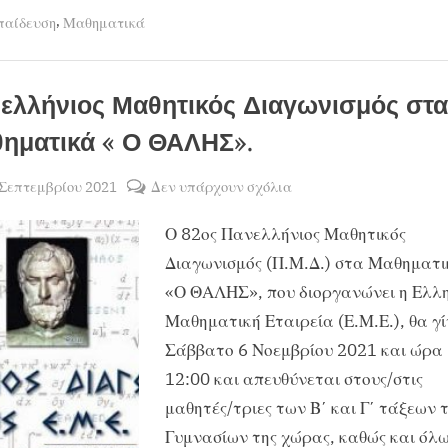
Ικανοτήτων
,
παίδευση
Μαθηματικά
“Ο
ΠΥΘΑΓΟΡΑΣ””
ελλήνιος Μαθητικός Διαγωνισμός στα
ηματικά « Ο ΘΑΛΗΣ».
sted
στο
 Σεπτεμβρίου 2021
Δεν υπάρχουν σχόλια
By
ΧΡΗΣΤΟΣ
Πανελλήνιος
Ο 82ος Πανελλήνιος Μαθητικός
ΜΑΝΤΑΦΟΥΝΗΣ
Μαθητικός
Διαγωνισμός
Διαγωνισμός (Π.Μ.Δ.) στα Μαθηματι
στα
«Ο ΘΑΛΗΣ», που διοργανώνει η Ελλ
Μαθηματικά
Μαθηματική Εταιρεία (Ε.Μ.Ε.), θα γί
«
Σάββατο 6 Νοεμβρίου 2021 και ώρα 
Ο
12:00 και απευθύνεται στους/στις
ΘΑΛΗΣ».
μαθητές/τριες των Β΄ και Γ΄ τάξεων 
Γυμνασίων της χώρας, καθώς και όλ