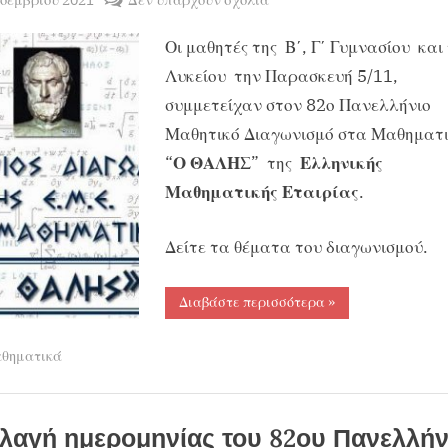
By
ΧΡΗΣΤΟΣ
Θέματα
Οι μαθητές της Β΄, Γ΄ Γυμνασίου και
ΜΑΝΤΑΦΟΥΝΗΣ
82ου
Πανελλήνιου
Λυκείου την Παρασκευή 5/11,
Μαθητικού
συμμετείχαν στον 82ο Πανελλήνιο
Διαγωνισμού
Μαθητικό Διαγωνισμό στα Μαθηματ
στα
“
Ο ΘΑΛΗΣ
” της
Ελληνικής
Μαθηματικά
Μαθηματικής Εταιρίας
.
«Ο
ΘΑΛΗΣ»
Δείτε τα θέματα του διαγωνισμού.
“Θέματα
Διαβάστε περισσότερα
»
82ου
Πανελλήνιου
Μαθητικού
θηματικά
Διαγωνισμού
στα
Μαθηματικά
«Ο
ΘΑΛΗΣ»”
λαγή ημερομηνίας του 82ου Πανελλήν