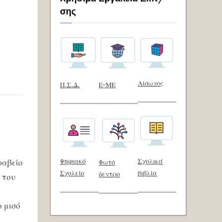
σης
Αίσωπος
Π.Σ.Δ.
Ε-ΜΕ
Ψηφιακό
Σχολικά
ραβείο
Φωτό
Σχολείο
βιβλία
δεντρο
 του
 μισό