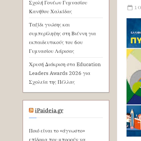
Σχολή Γονέων Γυμνασίου
Po
1 
Κανήθου Χαλκίδας
on
Ταξίδι γνώσης και
συμπερίληψης στη Βιέννη για
εκπαιδευτικούς του 6ου
Γυμνασίου Λάρισας
Χρυσή Διάκριση στα Education
Leaders Awards 2026 για
Σχολεία της Πέλλας
iPaideia.gr
Ποιό είναι το «άγνωστο»
επίδομα που μπορούν να