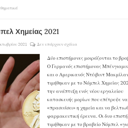
του
82ου
ΘΑΛΗΣ»,
θηματικά
Πανελλήνιου
Μαθητικού
για
Διαγωνισμού
το
(Π.Μ.Δ.)
στα
σχολικό
Μαθηματικά
πελ Χημείας 2021
«
έτος
Ο
ΘΑΛΗΣ»,
2021-
sted
στο
Οκτωβρίου 2021
Δεν υπάρχουν σχόλια
για
το
2022».
By
ΧΡΗΣΤΟΣ
Νόμπελ
σχολικό
έτος
Δύο επιστήμονες μοιράζονται το βρα
ΜΑΝΤΑΦΟΥΝΗΣ
Χημείας
2021-
2022».”
2021
Ο Γερμανός επιστήμονας Μπένγιαμιν
και ο Αμερικανός Ντέιβιντ Μακμίλα
τιμήθηκαν με το Νόμπελ Χημείας 20
την ανάπτυξη ενός νέου εργαλείου
κατασκευής μορίων που επέτρεψε να
«πρασινίσει» η χημεία και να βελτιωθ
φαρμακευτική έρευνα. Οι δυο επιστ
τιμήθηκαν με το βραβείο Νόμπελ «γι