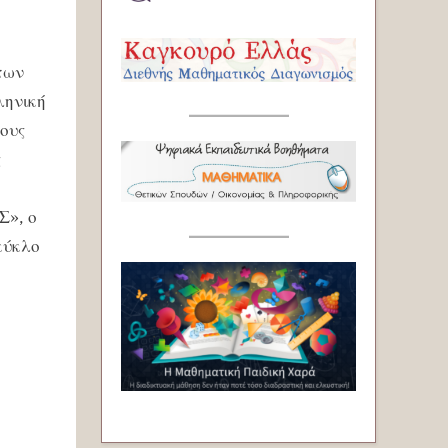
των
ληνική
ους
ς
Σ», ο
κύκλο