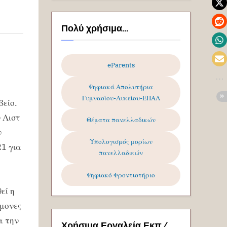
Πολύ χρήσιμα...
eParents
Ψηφιακά Απολυτήρια
Γυμνασίου-Λυκείου-ΕΠΑΛ
βείο.
 Λιστ
Θέματα πανελλαδικών
ν
Υπολογισμός μορίων
21 για
πανελλαδικών
Ψηφιακό Φροντιστήριο
εί η
ήμονες
α την
Χρήσιμα Εργαλεία Εκπ/