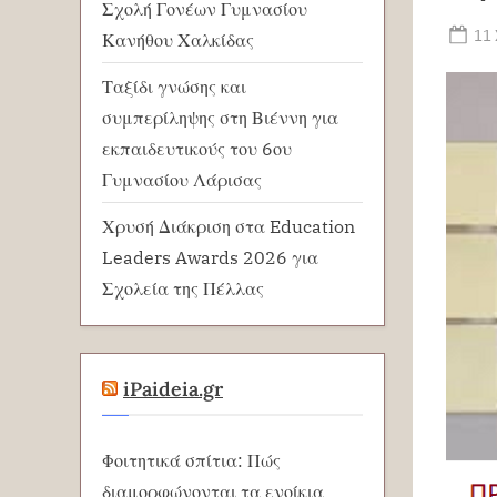
Σχολή Γονέων Γυμνασίου
Po
11
Κανήθου Χαλκίδας
on
Ταξίδι γνώσης και
συμπερίληψης στη Βιέννη για
εκπαιδευτικούς του 6ου
Γυμνασίου Λάρισας
Χρυσή Διάκριση στα Education
Leaders Awards 2026 για
Σχολεία της Πέλλας
iPaideia.gr
Φοιτητικά σπίτια: Πώς
διαμορφώνονται τα ενοίκια