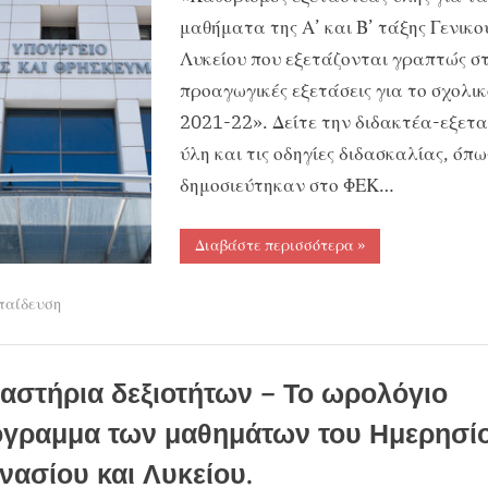
εξεταζόμενα
μαθήματα της Α’ και Β’ τάξης Γενικο
μαθήματα
Λυκείου που εξετάζονται γραπτώς στ
Α΄και
Β΄
προαγωγικές εξετάσεις για το σχολικ
Γενικού
2021-22». Δείτε την διδακτέα-εξετ
Λυκείου.
ύλη και τις οδηγίες διδασκαλίας, όπω
δημοσιεύτηκαν στο ΦΕΚ…
“Διδακτέα-
Διαβάστε περισσότερα
»
Εξεταστέα
ύλη
για
παίδευση
τα
γραπτώς
εξεταζόμενα
μαθήματα
Α΄και
Β΄
αστήρια δεξιοτήτων – Το ωρολόγιο
Γενικού
Λυκείου.”
γραμμα των μαθημάτων του Ημερησί
νασίου και Λυκείου.