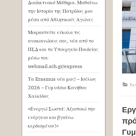
Διαδικτυακό Μάθημα. Μαθαίνω
την Ιστορία της Πατρίδας μου
μέσα από Αθλητικούς Αγώνες
Μοιραστείτε εύκολα τις
ανακοινώσεις σας, νέα από το
ΠΣΔ και το Υπουργείο Παιδείας
μέσω του
webmail.sch.gr/express
Τα Erasmus νέα μας! – Ιούλιος
Εκ
2026 – Γυμνάσιο Κανήθου
Χαλκίδας
Εργ
«Ενεργώ Σωστά: Αξιοποιώ την
ενέργεια και βγαίνω
πρό
κερδισμένος!»
Γυμ