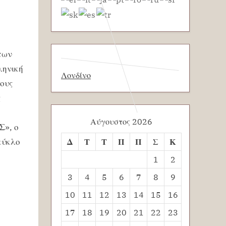
των
ληνική
Λονδίνο
ους
ς
Αύγουστος 2026
Σ», ο
κύκλο
Δ
Τ
Τ
Π
Π
Σ
Κ
1
2
3
4
5
6
7
8
9
10
11
12
13
14
15
16
17
18
19
20
21
22
23