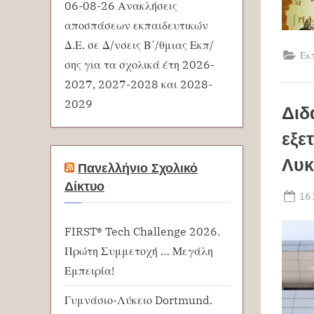
06-08-26 Ανακλήσεις
αποσπάσεων εκπαιδευτικών
Δ.Ε. σε Δ/νσεις Β΄/θμιας Εκπ/
Εκ
σης για τα σχολικά έτη 2026-
2027, 2027-2028 και 2028-
2029
Διδ
εξε
Λυκ
Πανελλήνιο Σχολικό
Δίκτυο
Po
16
on
FIRST® Tech Challenge 2026.
Πρώτη Συμμετοχή … Μεγάλη
Εμπειρία!
Γυμνάσιο-Λύκειο Dortmund.