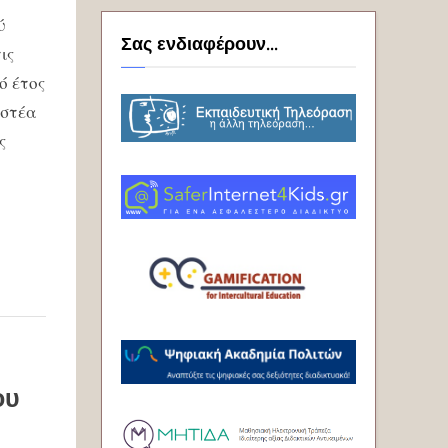
ύ
Σας ενδιαφέρουν...
ις
ό έτος
αστέα
ς
ου