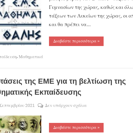
Γυμνασίων της χώρας, καθώς και όλ
τάξεων των Λυκείων της χώρας, οι οπ
και θα πρέπει να…
“Πανελλήνιος
Διαβάστε περισσότερα
»
Μαθητικός
Διαγωνισμός
στα
,
παίδευση
Μαθηματικά
Μαθηματικά
«
Ο
ΘΑΛΗΣ».”
τάσεις της ΕΜΕ για τη βελτίωση της
ηματικής Εκπαίδευσης
sted
στο
 Σεπτεμβρίου 2021
Δεν υπάρχουν σχόλια
By
ΧΡΗΣΤΟΣ
Προτάσεις
ΜΑΝΤΑΦΟΥΝΗΣ
της
ΕΜΕ
“Προτάσεις
Διαβάστε περισσότερα
»
της