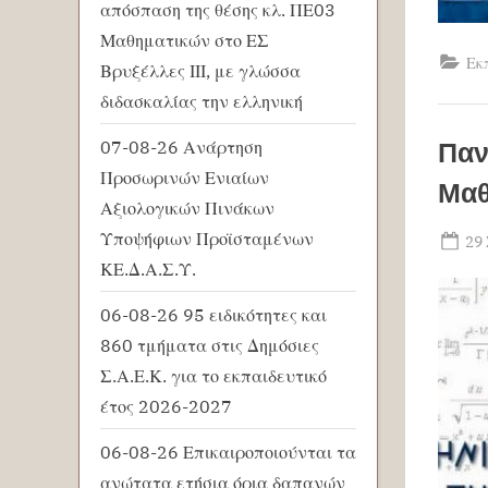
απόσπαση της θέσης κλ. ΠΕ03
Μαθηματικών στο ΕΣ
Εκ
Βρυξέλλες ΙΙΙ, με γλώσσα
διδασκαλίας την ελληνική
Παν
07-08-26 Ανάρτηση
Προσωρινών Ενιαίων
Μαθ
Αξιολογικών Πινάκων
Υποψήφιων Προϊσταμένων
Po
29
on
ΚΕ.Δ.Α.Σ.Υ.
06-08-26 95 ειδικότητες και
860 τμήματα στις Δημόσιες
Σ.Α.Ε.Κ. για το εκπαιδευτικό
έτος 2026-2027
06-08-26 Επικαιροποιούνται τα
ανώτατα ετήσια όρια δαπανών