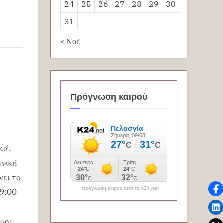
24
25
26
27
28
29
30
31
« Νοέ
Πρόγνωση καιρού
κά,
ηνική
νει το
πρόγνωση καιρού από το k24.net
9:00-
των