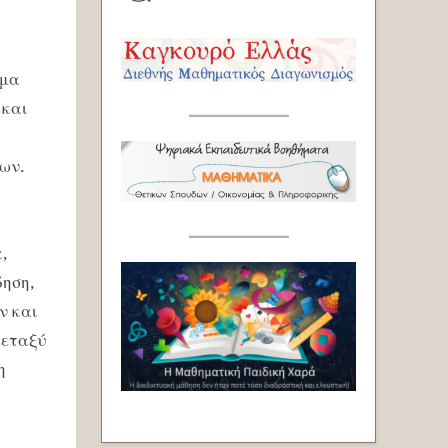
μμα
 και
ων.
,
δηση,
ν και
μεταξύ
η