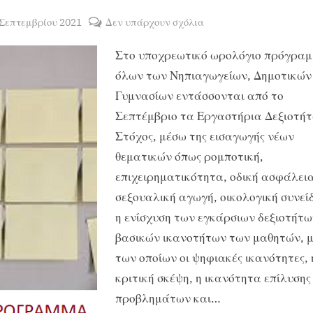
sted
στο
 Σεπτεμβρίου 2021
Δεν υπάρχουν σχόλια
By
ΧΡΗΣΤΟΣ
Εργαστήρια
Στο υποχρεωτικό ωρολόγιο πρόγρα
ΜΑΝΤΑΦΟΥΝΗΣ
δεξιοτήτων
–
όλων των Νηπιαγωγείων, Δημοτικών
Το
Γυμνασίων εντάσσονται από το
ωρολόγιο
Σεπτέμβριο τα Εργαστήρια Δεξιοτήτ
πρόγραμμα
Στόχος, μέσω της εισαγωγής νέων
των
θεματικών όπως ρομποτική,
μαθημάτων
επιχειρηματικότητα, οδική ασφάλεια
του
Ημερησίου
σεξουαλική αγωγή, οικολογική συνεί
Γυμνασίου
η ενίσχυση των εγκάρσιων δεξιοτήτω
και
βασικών ικανοτήτων των μαθητών, 
Λυκείου.
των οποίων οι ψηφιακές ικανότητες, 
κριτική σκέψη, η ικανότητα επίλυσης
προβλημάτων και…