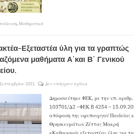
για
ΕΜΕ
για
τη
τη
βελτίωση
βελτίωση
της
,
Μαθηματικής
παίδευση
Μαθηματικά
της
Εκπαίδευσης”
Μαθηματικής
Εκπαίδευσης
ακτέα-Εξεταστέα ύλη για τα γραπτώς
ταζόμενα μαθήματα Α΄και Β΄ Γενικού
είου.
sted
στο
 Σεπτεμβρίου 2021
Δεν υπάρχουν σχόλια
By
ΧΡΗΣΤΟΣ
Διδακτέα-
Δημοσιεύτηκε ΦΕΚ, με την υπ. αριθμ.
ΜΑΝΤΑΦΟΥΝΗΣ
Εξεταστέα
ύλη
103701/Δ2 –ΦΕΚ B 4254 – 15.09.2
για
απόφαση της υφυπουργού Παιδείας κ
τα
Θρησκευμάτων Ζέττας Μακρή
γραπτώς
«Καθορισμός εξεταστέας ύλης για τα