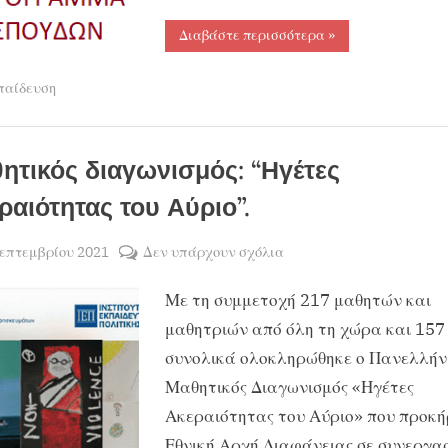
“Εργαστήρια
Διαβάστε περισσότερα
»
δεξιοτήτων
–
Το
παίδευση
ωρολόγιο
πρόγραμμα
των
μαθημάτων
του
Ημερησίου
ητικός διαγωνισμός: “Ηγέτες
Γυμνασίου
και
ραιότητας του Αύριο”.
Λυκείου.”
sted
στο
Σεπτεμβρίου 2021
Δεν υπάρχουν σχόλια
By
ΧΡΗΣΤΟΣ
Μαθητικός
Με τη συμμετοχή 217 μαθητών και
ΜΑΝΤΑΦΟΥΝΗΣ
διαγωνισμός:
“Ηγέτες
μαθητριών από όλη τη χώρα και 157
Ακεραιότητας
συνολικά ολοκληρώθηκε ο Πανελλήν
του
Μαθητικός Διαγωνισμός «Ηγέτες
Αύριο”.
Ακεραιότητας του Αύριο» που προκή
Εθνική Αρχή Διαφάνειας σε συνεργα