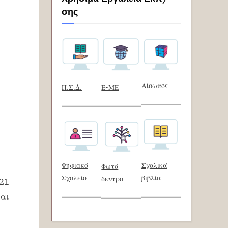
σης
Αίσωπος
Π.Σ.Δ.
Ε-ΜΕ
Ψηφιακό
Σχολικά
Φωτό
Σχολείο
βιβλία
δεντρο
021–
αι