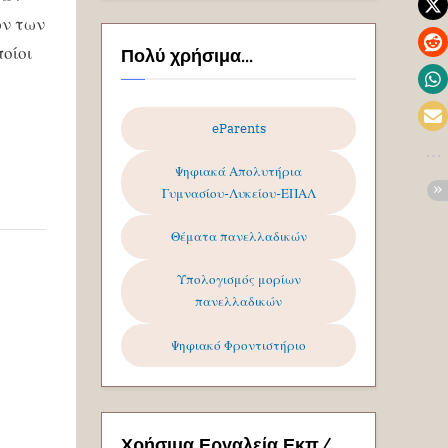
ων των
οίοι
Πολύ χρήσιμα...
eParents
Ψηφιακά Απολυτήρια
Γυμνασίου-Λυκείου-ΕΠΑΛ
Θέματα πανελλαδικών
Υπολογισμός μορίων
πανελλαδικών
Ψηφιακό Φροντιστήριο
Χρήσιμα Εργαλεία Εκπ/