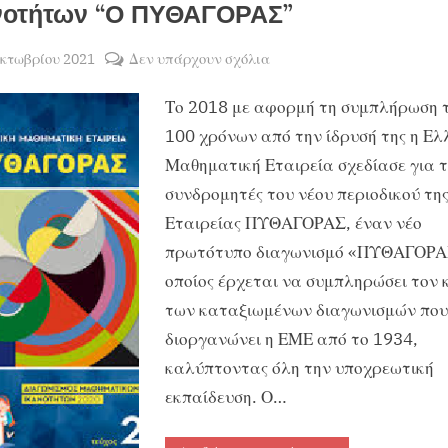
νοτήτων “Ο ΠΥΘΑΓΟΡΑΣ”
sted
στο
Οκτωβρίου 2021
Δεν υπάρχουν σχόλια
By
ΧΡΗΣΤΟΣ
Διοργάνωση
Το 2018 με αφορμή τη συμπλήρωση 
ΜΑΝΤΑΦΟΥΝΗΣ
Διαγωνισμού
Μαθηματικών
100 χρόνων από την ίδρυσή της η Ελ
Ικανοτήτων
Μαθηματική Εταιρεία σχεδίασε για τ
“Ο
συνδρομητές του νέου περιοδικού τη
ΠΥΘΑΓΟΡΑΣ”
Εταιρείας ΠΥΘΑΓΟΡΑΣ, έναν νέο
πρωτότυπο διαγωνισμό «ΠΥΘΑΓΟΡΑ
οποίος έρχεται να συμπληρώσει τον 
των καταξιωμένων διαγωνισμών που
διοργανώνει η ΕΜΕ από το 1934,
καλύπτοντας όλη την υποχρεωτική
εκπαίδευση. Ο…