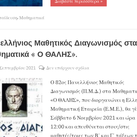
“Διοργάνωση
Διαβάστε περισσότερα
»
Διαγωνισμού
Μαθηματικών
Ικανοτήτων
,
παίδευση
Μαθηματικά
“Ο
ΠΥΘΑΓΟΡΑΣ””
ελλήνιος Μαθητικός Διαγωνισμός στα
ηματικά « Ο ΘΑΛΗΣ».
sted
στο
 Σεπτεμβρίου 2021
Δεν υπάρχουν σχόλια
By
ΧΡΗΣΤΟΣ
Πανελλήνιος
Ο 82ος Πανελλήνιος Μαθητικός
ΜΑΝΤΑΦΟΥΝΗΣ
Μαθητικός
Διαγωνισμός
Διαγωνισμός (Π.Μ.Δ.) στα Μαθηματι
στα
«Ο ΘΑΛΗΣ», που διοργανώνει η Ελλ
Μαθηματικά
Μαθηματική Εταιρεία (Ε.Μ.Ε.), θα γί
«
Σάββατο 6 Νοεμβρίου 2021 και ώρα 
Ο
12:00 και απευθύνεται στους/στις
ΘΑΛΗΣ».
μαθητές/τριες των Β΄ και Γ΄ τάξεων 