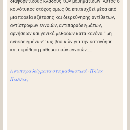
διαφορετικούς κλάδους των μαθηματικών. Αυτός ο
κοινότυπος στόχος όμως θα επιτευχθεί μέσα από
μια πορεία εξέτασης και διερεύνησης αντίθετων,
αντίστροφων εννοιών, αντιπαραδειγμάτων,
αρνήσεων και γενικά μεθόδων κατά κανόνα ῾῾μη
ενδεδειγμένων᾿᾿ ως βασικών για την κατανόηση
και εκμάθηση μαθηματικών εννοιών…..
Αντιπαραδείγματα στα μαθηματικά - Ηλίας
Παππάς