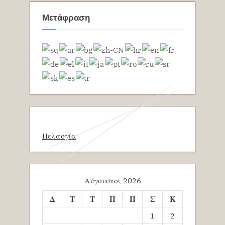
Μετάφραση
Πελασγία
Αύγουστος 2026
Δ
Τ
Τ
Π
Π
Σ
Κ
1
2