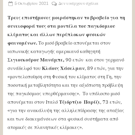
Posted
στο
5 Οκτωβρίου 2021
Δεν υπάρχουν σχόλια
By
ΧΡΗΣΤΟΣ
on
Νόμπελ
ΜΑΝΤΑΦΟΥΝΗΣ
Φυσικής
Τρεις επιστήμονες μοιράστηκαν το βραβείο για τη
2021
συνεισφορά τους στα μοντέλα του παγκόσμιου
κλίματος και άλλων περίπλοκων φυσικών
φαινομένων.
Το μισό βραβείο απονέμεται στον
ιαπωνικής καταγωγής αμερικανό καθηγητή
Σιγιουκούρου Μανάμπε,
90 ετών και στον γερμανό
συνάδελφό του
Κλάους Χάσελμαν
, 89 ετών, για την
«μοντελοποίηση στη Φυσική του κλίματος στη Γη, την
ποσοτική μεταβλητότητα και την αξιόπιστη πρόβλεψη
της παγκόσμιας υπερθέρμανσης». Το υπόλοιπο μισό
απονέμεται στον Ιταλό
Τζιόρτζιο
Παρίζι
, 73 ετών,
«για την ανακάλυψη της αλληλεπίδρασης της αταξίας
και των διακυμάνσεων στα φυσικά συστήματα από
ατομικές σε πλανητικές κλίμακες».