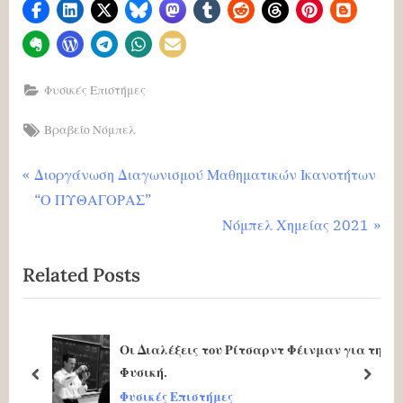
Φυσικές Επιστήμες
Tags:
Βραβείο Νόμπελ
Πλοήγηση
P
Διοργάνωση Διαγωνισμού Μαθηματικών Ικανοτήτων
r
“Ο ΠΥΘΑΓΟΡΑΣ”
άρθρων
e
N
Νόμπελ Χημείας 2021
v
e
Related Posts
i
x
o
t
u
P
Οι Διαλέξεις του Ρίτσαρντ Φέινμαν για τη
s
o
Φυσική.
P
s
prev
next
Φυσικές Επιστήμες
o
t