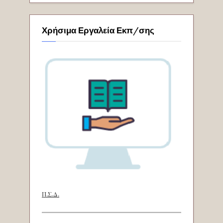
Χρήσιμα Εργαλεία Εκπ/σης
Π.Σ.Δ.