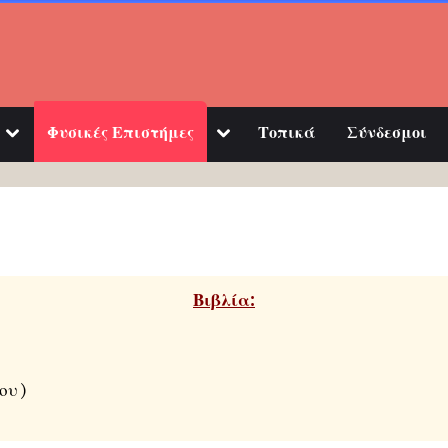
Φυσικές Επιστήμες
Τοπικά
Σύνδεσμοι
Βιβλία:
ου )