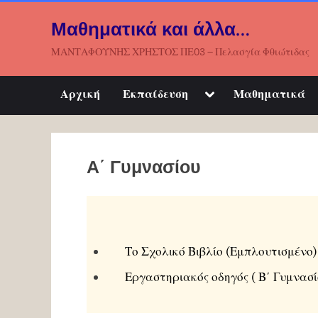
Μαθηματικά και άλλα…
ΜΑΝΤΑΦΟΥΝΗΣ ΧΡΗΣΤΟΣ ΠΕ03 – Πελασγία Φθιώτιδας
Αρχική
Εκπαίδευση
Μαθηματικά
Α΄ Γυμνασίου
Το Σχολικό Βιβλίο (Εμπλουτισμένο)
Εργαστηριακός οδηγός ( Β΄ Γυμνασί