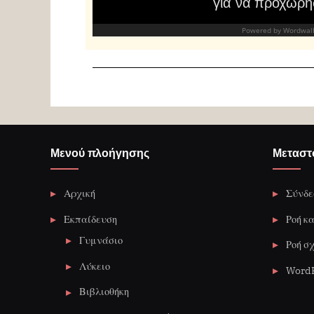
Μενού πλοήγησης
Μεταστο
Αρχική
Σύνδε
Εκπαίδευση
Ροή κ
Γυμνάσιο
Ροή σ
Λύκειο
WordP
Βιβλιοθήκη